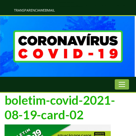
Atualização Coronavírus - Municipio de Naviraí
Informações e Esclarecimentos Oficiais do Governo Municipal Sobre a COVID-19. Leia Sobre os Sintomas, Prevenção e Dúvidas Mais Comuns Sobre o Coronavírus. Informações Covid-19. Recomendações da OMS. Aprenda Sobre
o Covid-19. Contratos Emergenciasis. Recomentadações do Ministério Público
TRANSPARENCIA
WEBMAIL
boletim-covid-2021-
08-19-card-02