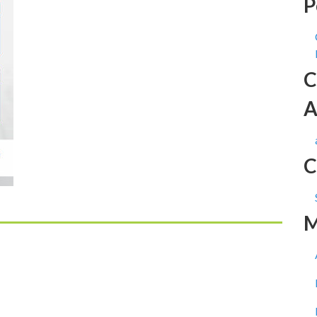
P
C
A
C
M