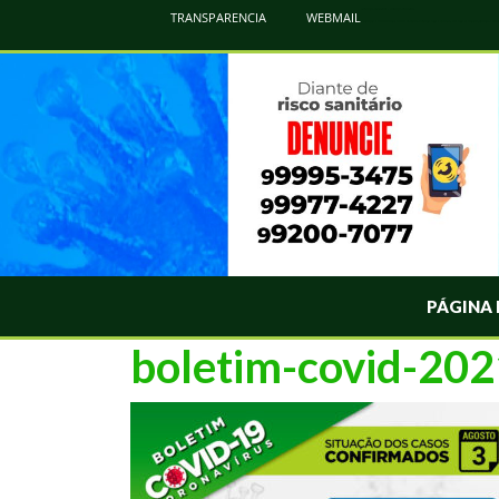
Atualização Coronavírus - Municipio de Naviraí
TRANSPARENCIA
WEBMAIL
Informações e Esclarecimentos Oficiais do Governo Municipal Sobre a COVID-19. Leia Sobre os Sintomas, Prevenção e Dúvi
PÁGINA 
boletim-covid-20