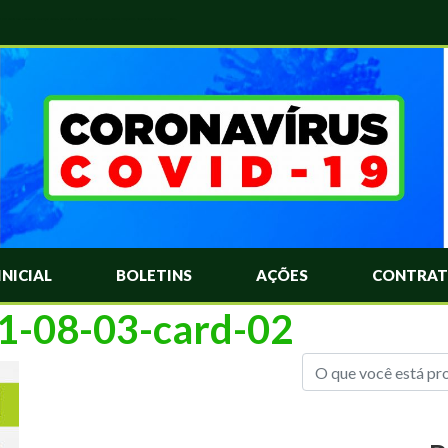
das Mais Comuns Sobre o Coronavírus. Informações Covid-19. Recomendações da OMS. Aprenda Sobre o Covid-19. Contratos Emergenciasis. Recomentadações do Ministério Público
INICIAL
BOLETINS
AÇÕES
CONTRAT
21-08-03-card-02