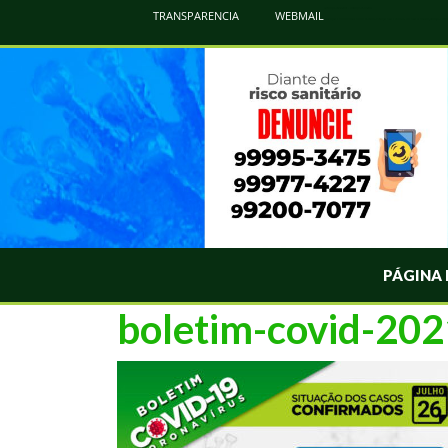
Atualização Coronavírus - Municipio de Naviraí
TRANSPARENCIA
WEBMAIL
Informações e Esclarecimentos Oficiais do Governo Municipal Sobre a COVID-19. Leia Sobre os Sintomas, Prevenção e Dúvi
PÁGINA 
boletim-covid-20