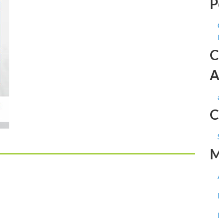
P
C
A
C
M