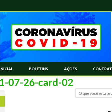
das Mais Comuns Sobre o Coronavírus. Informações Covid-19. Recomendações da OMS. Aprenda Sobre o Covid-19. Contratos Emergenciasis. Recomentadações do Ministério Público
INICIAL
BOLETINS
AÇÕES
CONTRAT
21-07-26-card-02