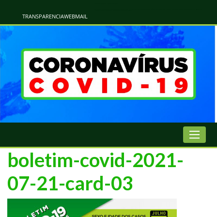
Atualização Coronavírus - Municipio de Naviraí
Informações e Esclarecimentos Oficiais do Governo Municipal Sobre a COVID-19. Leia Sobre os Sintomas, Prevenção e Dúvidas Mais Comuns Sobre o Coronavírus. Informações Covid-19. Recomendações da OMS. Aprenda Sobre
o Covid-19. Contratos Emergenciasis. Recomentadações do Ministério Público
TRANSPARENCIA
WEBMAIL
boletim-covid-2021-
07-21-card-03