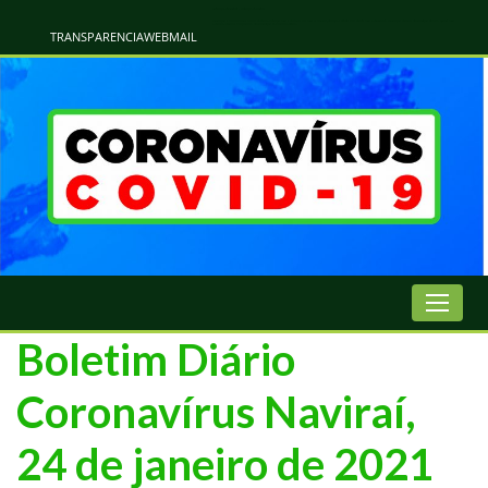
Atualização Coronavírus - Municipio de Naviraí
Informações e Esclarecimentos Oficiais do Governo Municipal Sobre a COVID-19. Leia Sobre os Sintomas, Prevenção e Dúvidas Mais Comuns Sobre o Coronavírus. Informações Covid-19. Recomendações da OMS. Aprenda Sobre
o Covid-19. Contratos Emergenciasis. Recomentadações do Ministério Público
TRANSPARENCIA
WEBMAIL
Boletim Diário
Coronavírus Naviraí,
24 de janeiro de 2021