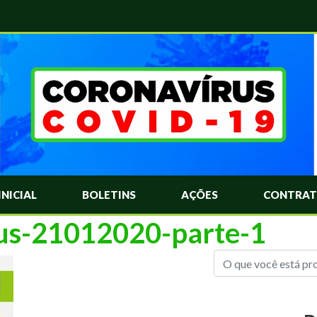
das Mais Comuns Sobre o Coronavírus. Informações Covid-19. Recomendações da OMS. Aprenda Sobre o Covid-19. Contratos Emergenciasis. Recomentadações do Ministério Público
INICIAL
BOLETINS
AÇÕES
CONTRAT
rus-21012020-parte-1