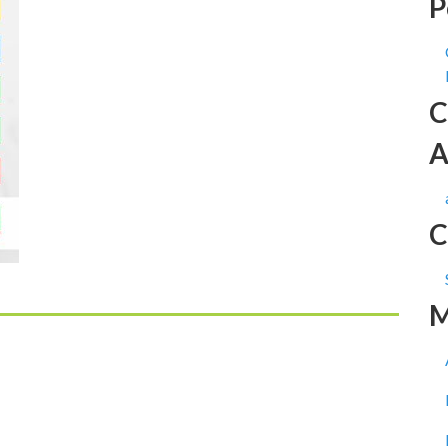
P
C
A
C
M