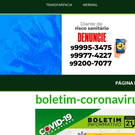
Atualização Coronavírus - Municipio de Naviraí
TRANSPARENCIA
WEBMAIL
Informações e Esclarecimentos Oficiais do Governo Municipal Sobre a COVID-19. Leia Sobre os Sintomas, Prevenção e Dúvi
PÁGINA 
boletim-coronavi