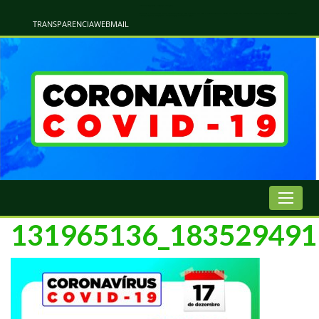
Atualização Coronavírus - Municipio de Naviraí
Informações e Esclarecimentos Oficiais do Governo Municipal Sobre a COVID-19. Leia Sobre os Sintomas, Prevenção e Dúvidas Mais Comuns Sobre o Coronavírus. Informações Covid-19. Recomendações da OMS. Aprenda Sobre
o Covid-19. Contratos Emergenciasis. Recomentadações do Ministério Público
TRANSPARENCIA
WEBMAIL
131965136_183529491