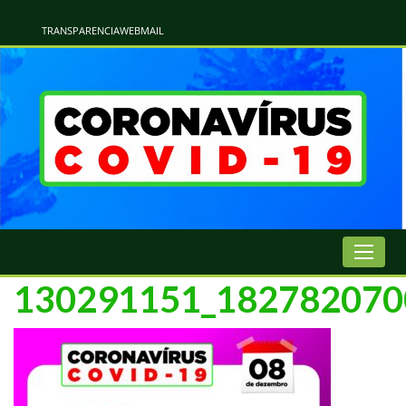
Atualização Coronavírus - Municipio de Naviraí
Informações e Esclarecimentos Oficiais do Governo Municipal Sobre a COVID-19. Leia Sobre os Sintomas, Prevenção e Dúvidas Mais Comuns Sobre o Coronavírus. Informações Covid-19. Recomendações da OMS. Aprenda Sobre
o Covid-19. Contratos Emergenciasis. Recomentadações do Ministério Público
TRANSPARENCIA
WEBMAIL
130291151_182782070