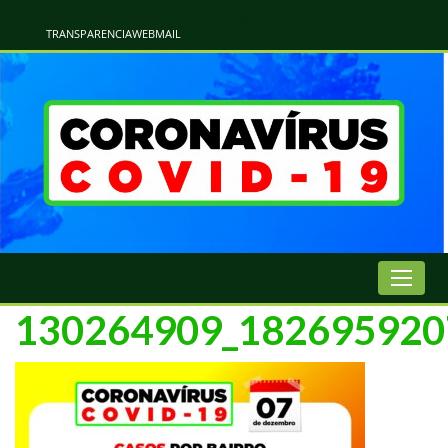
Atualização Coronavírus - Municipio de Naviraí
Informações e Esclarecimentos Oficiais do Governo Municipal Sobre a COVID-19. Leia Sobre os Sintomas, Prevenção e Dúvidas Mais Comuns Sobre o Coronavírus. Informações Covid-19. Recomendações da OMS. Aprenda Sobre
o Covid-19. Contratos Emergenciasis. Recomentadações do Ministério Público
TRANSPARENCIA
WEBMAIL
130264909_182695920